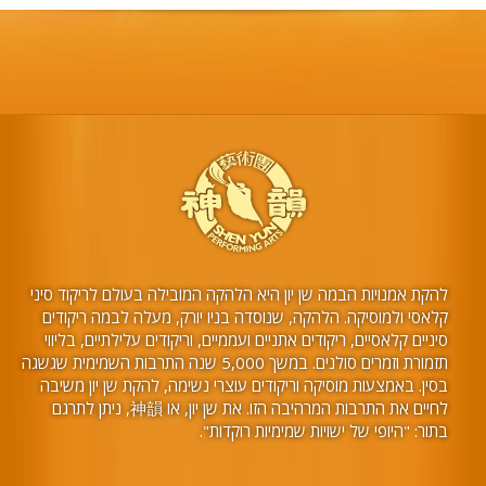
להקת אמנויות הבמה שן יון היא הלהקה המובילה בעולם לריקוד סיני
קלאסי ולמוסיקה. הלהקה, שנוסדה בניו יורק, מעלה לבמה ריקודים
סיניים קלאסיים, ריקודים אתניים ועממיים, וריקודים עלילתיים, בליווי
תזמורת וזמרים סולנים. במשך 5,000 שנה התרבות השמימית שגשגה
בסין. באמצעות מוסיקה וריקודים עוצרי נשימה, להקת שן יון משיבה
לחיים את התרבות המרהיבה הזו. את שן יון, או 神韻, ניתן לתרגם
בתור: "היופי של ישויות שמימיות רוקדות".