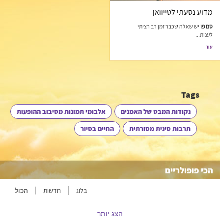
מדוע נסעתי לטייוואן
סם פו
יש שאלה שכבר זמן רב רציתי
לענות...
עוד
Tags
נקודות המבט של האמנים
אלבומי תמונות מסיבוב ההופעות
תרבות סינית מסורתית
החיים בסיור
הכי פופולריים
בלוג
חדשות
הכול
הצג יותר