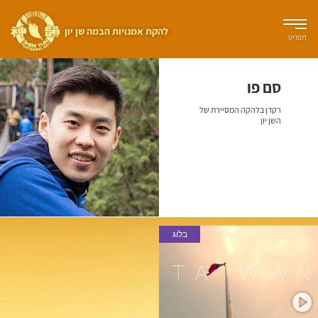
להקת אמנויות הבמה שן יון
תפריט
סם פו
רקדן בלהקה המסיירת של
השן יון
בלוג