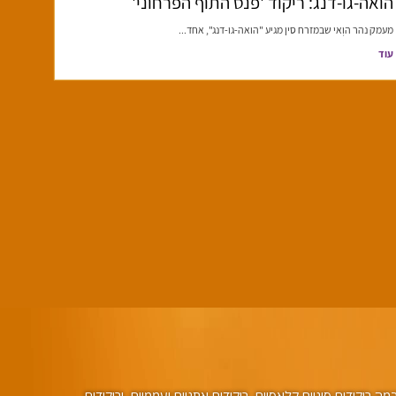
הואה-גו-דנג: ריקוד 'פנס התוף הפרחוני'
מעמק נהר הוְאי שבמזרח סין מגיע "הואה-גו-דנג", אחד...
עוד
ריקודים סיניים קלאסיים, ריקודים אתניים ועממיים, וריקודים