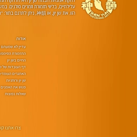
הזו. את שן יון, או 神韻, ניתן לתרגם בתור: "היופי של ישויות שמימיות רוקדות".
אודות
עדיין לא שמעתם על
התזמורת הסימפוני
החיים בשן יון
דף העובדות של שן 
האתגרים העומדים 
שן יון ורוחניות
פגוש את האמנים
שאלות נפוצות
צרו אתנו קש