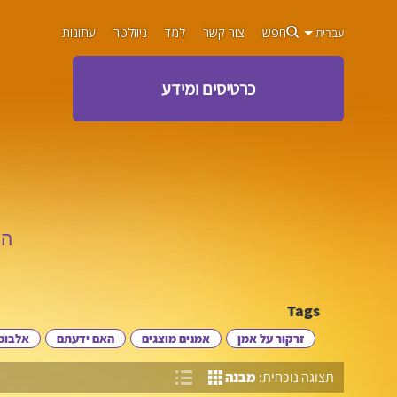
חפש
צור קשר
למד
ניוזלטר
עתונות
עברית
כרטיסים ומידע
הכ
Tags
זרקור על אמן
אמנים מוצגים
האם ידעתם
אלבומי
תצוגה נוכחית:
מבנה