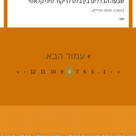
שבעה הבדלים בין בלט לריקוד סיני קלאסי
במערב, אנחנו מכירים...
עוד
עמוד הבא
...
»
›
12
11
10
9
8
7
6
5
1
‹
«
לה בעולם לריקוד סיני קלאסי ולמוסיקה. הלהקה, שנוסדה בניו יורק, מעלה לבמה 