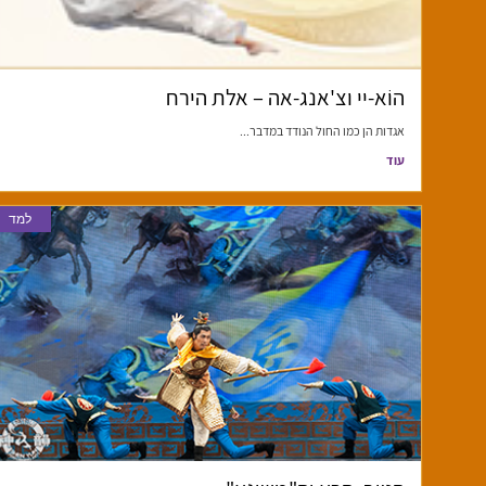
הוֹא-יי וצ'אנג-אה – אלת הירח
אגדות הן כמו החול הנודד במדבר...
עוד
למד