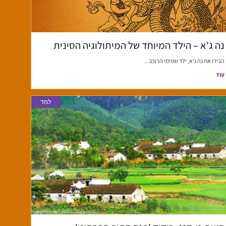
נה ג'א – הילד המיוחד של המיתולוגיה הסינית
הכירו את נה ג'א, ילד שמימי הרוכב...
עוד
למד