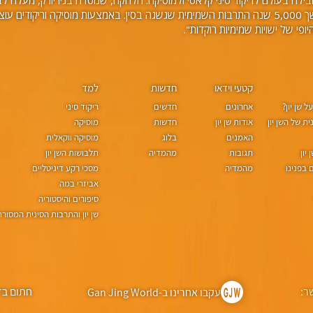
עלילתיים, בליווי תזמורת וזמרים סולנים. במשך 5,000 שנה התרבות השמימית שגשגה בסין. באמצע
קטעי וידאו
חדשות
למד
 שן יון?
אחרונים
חדשים
ריקוד סיני
ת של השן יון
אודות שן יון
חדשות
מוסיקה
האמנים
בלוג
מוסיקה ווקאלית
יון
תגובות
מהמדיה
תלבושות השן יון
בפנינו
מהמדיה
מסכי רקע דיגיטליים
אביזרי במה
סיפורים והיסטוריה
שן יון והתרבות הסינית המסור
ר:
חתום בד
עקבו אחרינו ב-Gan Jing World