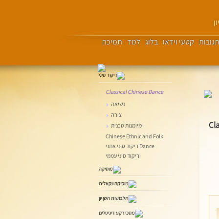
ן
גובות
קטעי וידאו
בלוג
למד
תמיכה
Classical Chinese Dance
נשיאה
צורה
Cl
מיומנות טכנית
Chinese Ethnic and Folk
Dance ריקוד סיני אתני
וריקוד סיני עממי