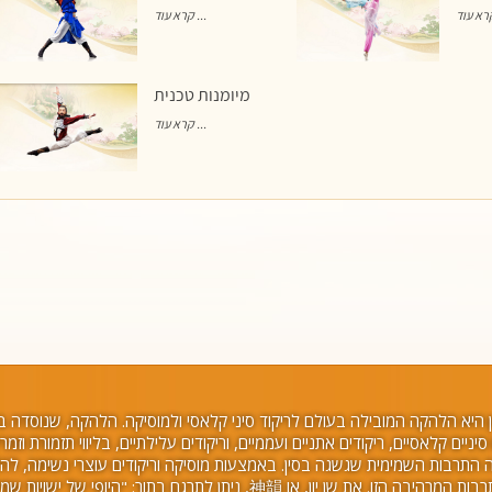
קרא עוד ...
מיומנות טכנית
קרא עוד ...
ן היא הלהקה המובילה בעולם לריקוד סיני קלאסי ולמוסיקה. הלהקה, שנוסדה בנ
ניים קלאסיים, ריקודים אתניים ועממיים, וריקודים עלילתיים, בליווי תזמורת וזמר
ם. במשך 5,000 שנה התרבות השמימית שגשגה בסין. באמצעות מוסיקה וריקודים עוצרי נשימה, ל
שן יון משיבה לחיים את התרבות המרהיבה הזו. את שן יון, או 神韻, ניתן לתרגם בתור: "היופי של ישוי