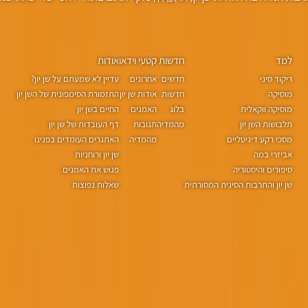
למד
חדשות
קטעי וידאו
אודות
ריקוד סיני
חדשים
אחרונים
עדיין לא שמעתם על שן יון?
מוסיקה
חדשות
אודות שן יון
התזמורת הסימפונית של השן יון
מוסיקה ווקאלית
בלוג
האמנים
החיים בשן יון
תלבושות השן יון
מהמדיה
תגובות
דף העובדות של שן יון
מסכי רקע דיגיטליים
מהמדיה
האתגרים העומדים בפנינו
אביזרי במה
שן יון ורוחניות
סיפורים והיסטוריה
פגוש את האמנים
שן יון והתרבות הסינית המסורתית
שאלות נפוצות