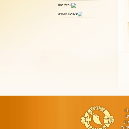
יו
ים
הקת
ות שמימיות