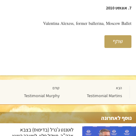
7. אוגוסט 2010
Valentina Alexess, former ballerina, Moscow Ballet
שתף
הבא
קודם
Testimonial Murphy
Testimonial Martins
נוסף לאחרונה
לוטננט ג'נרל (בדימוס) בצבא
ארה"ב, מייקל פלין, לשעבר היועץ