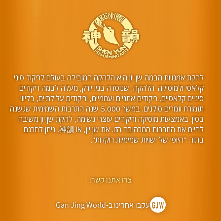
להקת אמנויות הבמה שן יון היא הלהקה המובילה בעולם לריקוד סיני
קלאסי ולמוסיקה. הלהקה, שנוסדה בניו יורק, מעלה לבמה ריקודים
סיניים קלאסיים, ריקודים אתניים ועממיים, וריקודים עלילתיים, בליווי
תזמורת וזמרים סולנים. במשך 5,000 שנה התרבות השמימית שגשגה
בסין. באמצעות מוסיקה וריקודים עוצרי נשימה, להקת שן יון משיבה
לחיים את התרבות המרהיבה הזו. את שן יון, או 神韻, ניתן לתרגם
בתור: "היופי של ישויות שמימיות רוקדות".
צרו אתנו קשר:
עקבו אחרינו ב-Gan Jing World