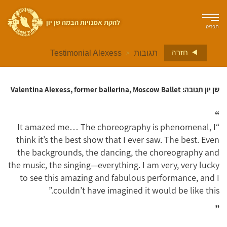
להקת אמנויות הבמה שן יון
תפריט
>
חזרה
תגובות
Testimonial Alexess
שן יון תגובה: Valentina Alexess, former ballerina, Moscow Ballet
“
“It amazed me… The choreography is phenomenal, I
think it’s the best show that I ever saw. The best. Even
the backgrounds, the dancing, the choreography and
the music, the singing—everything. I am very, very lucky
to see this amazing and fabulous performance, and I
couldn’t have imagined it would be like this.”
”