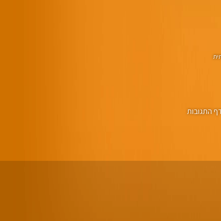
תית
ף התגובות