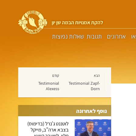
להקת אמנויות הבמה שן יון
או
אחרונים
תגובות
שאלות נפוצות
הבא
קודם
Testimonial
Testimonial Zapf-
Alexess
Dorn
נוסף לאחרונה
לוטננט ג'נרל (בדימוס)
בצבא ארה"ב, מייקל
פלין, לשעבר היועץ