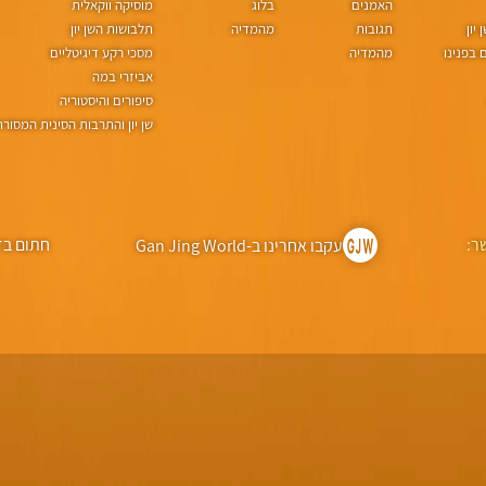
האמנים
בלוג
מוסיקה ווקאלית
יון
תגובות
מהמדיה
תלבושות השן יון
בפנינו
מהמדיה
מסכי רקע דיגיטליים
אביזרי במה
סיפורים והיסטוריה
שן יון והתרבות הסינית המסור
ר:
חתום בד
עקבו אחרינו ב-Gan Jing World